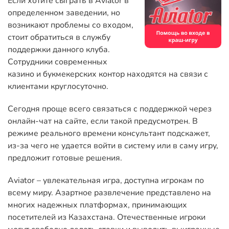
Если хотите сыграть в Aviator в
определенном заведении, но
возникают проблемы со входом,
стоит обратиться в службу
поддержки данного клуба.
Сотрудники современных
казино и букмекерских контор находятся на связи с
клиентами круглосуточно.
Сегодня проще всего связаться с поддержкой через
онлайн-чат на сайте, если такой предусмотрен. В
режиме реального времени консультант подскажет,
из-за чего не удается войти в систему или в саму игру,
предложит готовые решения.
Aviator – увлекательная игра, доступна игрокам по
всему миру. Азартное развлечение представлено на
многих надежных платформах, принимающих
посетителей из Казахстана. Отечественные игроки