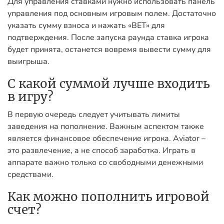
Для управления ставками нужно использовать панель
управления под основным игровым полем. Достаточно
указать сумму взноса и нажать «BET» для
подтверждения. После запуска раунда ставка игрока
будет принята, останется вовремя вывести сумму для
выигрыша.
С какой суммой лучше входить
в игру?
В первую очередь следует учитывать лимиты
заведения на пополнение. Важным аспектом также
является финансовое обеспечение игрока. Aviator –
это развлечение, а не способ заработка. Играть в
аппарате важно только со свободными денежными
средствами.
Как можно пополнить игровой
счет?