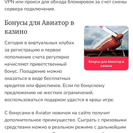
VPN или прокси для обхода блокировок за счет смены
сервера подключения.
Бонусы для Авиатор в
казино
Сегодня в виртуальных клубах
за регистрацию и первое
пополнение счета регулярно
начисляют приветственный
бонус. Поощрение можно
оказаться в виде бесплатных
кредитов или фриспинов. Если по бонусному
предложению не жестких ограничений,
воспользоваться подарком удастся в краш-игре.
С бонусами в Aviator новичок на сайте получит
дополнительное преимущество. Сыграть с призовыми
средствами можно в реальном режиме с дальнейшим