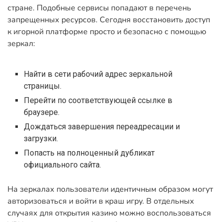
стране. Подобные сервисы попадают в перечень
запрещенных ресурсов. Сегодня восстановить доступ
к игорной платформе просто и безопасно с помощью
зеркал:
Найти в сети рабочий адрес зеркальной
страницы.
Перейти по соответствующей ссылке в
браузере.
Дождаться завершения переадресации и
загрузки.
Попасть на полноценный дубликат
официального сайта.
На зеркалах пользователи идентичным образом могут
авторизоваться и войти в краш игру. В отдельных
случаях для открытия казино можно воспользоваться