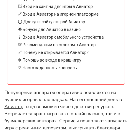
💥 Вход на сайт на для игры в Авиатор
🔗 Вход в Авиатор на игорной платформе
⭕ Доступ к сайту с игрой Авиатор
🎁 Бонусы для Авиатор в казино
📱 Вход в Авиатор с мобильного устройства
💯 Рекомендации по ставкам в Авиатор
🔗 Почему не открывается Авиатор?
🔶 Помощь во входе в краш-игру
💡 Часто задаваемые вопросы
Популярные аппараты оперативно появляются на
лучших игорных площадках. На сегодняшний день в
Авиатор
вход возможен через десятки ресурсов.
Встречается краш-игра как в онлайн казино, так и в
букмекерских конторах. Сервисы позволяют запускать
игру с реальным депозитом, выигрывать благодаря