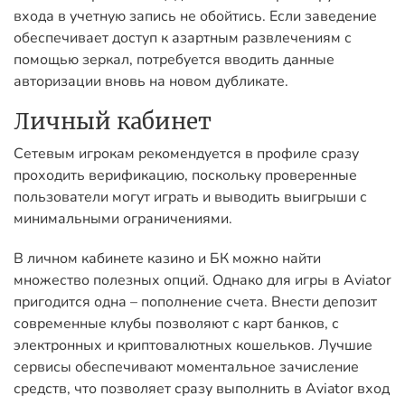
входа в учетную запись не обойтись. Если заведение
обеспечивает доступ к азартным развлечениям с
помощью зеркал, потребуется вводить данные
авторизации вновь на новом дубликате.
Личный кабинет
Сетевым игрокам рекомендуется в профиле сразу
проходить верификацию, поскольку проверенные
пользователи могут играть и выводить выигрыши с
минимальными ограничениями.
В личном кабинете казино и БК можно найти
множество полезных опций. Однако для игры в Aviator
пригодится одна – пополнение счета. Внести депозит
современные клубы позволяют с карт банков, с
электронных и криптовалютных кошельков. Лучшие
сервисы обеспечивают моментальное зачисление
средств, что позволяет сразу выполнить в Aviator вход