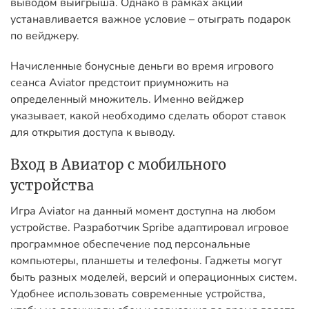
выводом выигрыша. Однако в рамках акций
устанавливается важное условие – отыграть подарок
по вейджеру.
Начисленные бонусные деньги во время игрового
сеанса Aviator предстоит приумножить на
определенный множитель. Именно вейджер
указывает, какой необходимо сделать оборот ставок
для открытия доступа к выводу.
Вход в Авиатор с мобильного
устройства
Игра Aviator на данный момент доступна на любом
устройстве. Разработчик Spribe адаптировал игровое
программное обеспечение под персональные
компьютеры, планшеты и телефоны. Гаджеты могут
быть разных моделей, версий и операционных систем.
Удобнее использовать современные устройства,