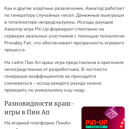
Как и другие азартные развлечения, Авиатор работает
по генератору случайных чисел. Денежные выигрыши
в тотализаторе непредсказуемы. Исходы раундов
Авиатор игра Pin Up формирует спонтанно на
серверах реальных участников с помощью технологии
Provably Fair, что обеспечивает прозрачность игрового
процесса.
На сайте Пин Ап краш-игра представлена в оригинале
непосредственно от разработчика. В честности
генерации коэффициентов не приходится
сомневаться – исход каждого раунда можно
проверить по уникальному хэш-коду.
Разновидности краш-
игры в Пин Ап
На игорной платформе ПинАп