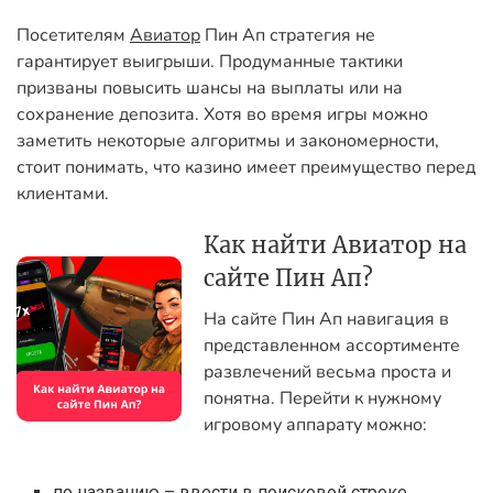
Посетителям
Авиатор
Пин Ап стратегия не
гарантирует выигрыши. Продуманные тактики
призваны повысить шансы на выплаты или на
сохранение депозита. Хотя во время игры можно
заметить некоторые алгоритмы и закономерности,
стоит понимать, что казино имеет преимущество перед
клиентами.
Как найти
Авиатор
на
сайте Пин Ап?
На сайте Пин Ап навигация в
представленном ассортименте
развлечений весьма проста и
понятна. Перейти к нужному
игровому аппарату можно:
по названию – ввести в поисковой строке