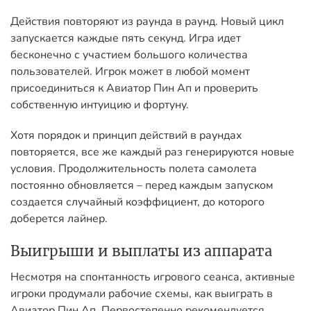
Действия повторяют из раунда в раунд. Новый цикл
запускается каждые пять секунд. Игра идет
бесконечно с участием большого количества
пользователей. Игрок может в любой момент
присоединиться к Авиатор Пин Ап и проверить
собственную интуицию и фортуну.
Хотя порядок и принцип действий в раундах
повторяется, все же каждый раз генерируются новые
условия. Продолжительность полета самолета
постоянно обновляется – перед каждым запуском
создается случайный коэффициент, до которого
доберется лайнер.
Выигрыши и выплаты из аппарата
Несмотря на спонтанность игрового сеанса, активные
игроки продумали рабочие схемы, как выиграть в
Авиатор Пин Ап. Первостепенно рекомендуется