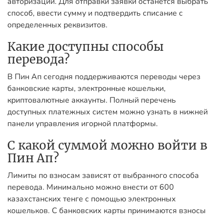
авторизации. Для отправки заявки останется выбрать
способ, ввести сумму и подтвердить списание с
определенных реквизитов.
Какие доступны способы
перевода?
В Пин Ап сегодня поддерживаются переводы через
банковские карты, электронные кошельки,
криптовалютные аккаунты. Полный перечень
доступных платежных систем можно узнать в нижней
панели управления игорной платформы.
С какой суммой можно войти в
Пин Ап?
Лимиты по взносам зависят от выбранного способа
перевода. Минимально можно внести от 600
казахстанских тенге с помощью электронных
кошельков. С банковских карты принимаются взносы