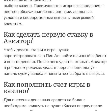
выборе казино. Преимущества игорного заведения –
честное обслуживание по лицензии, лояльные
условия и своевременные выплаты выигрышей
клиентам.
Как сделать первую ставку в
Авиатор?
Чтобы делать ставки в игре, нужно
зарегистрироваться в Пин Ап, войти в личный кабинет
и внести депозит. После чего удастся открыть Авиатор
в реальном режиме, указать через специальную
панель сумму взноса и попытаться забрать выигрыш.
Как пополнить счет игры в
казино?
Для внесения денежных средств на баланс
необходимо кликнуть на пункт «Касса» вверху после