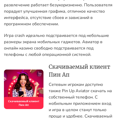
развлечение работает безукоризненно. Пользователя
порадует улучшенная графика, отличное качество
интерфейса, отсутствие сбоев и зависаний в
программном обеспечении.
Игра crash идеально подстраивается под небольшие
размеры экрана мобильных гаджетов. Авиатор в
онлайн казино свободно подстраивается под
телефоны с любой операционной системой.
Скачиваемый клиент
Пин Ап
Сетевым игрокам доступно
также Pin Up Aviator скачать на
собственный телефон. С
мобильным приложением вход
и игра в целом станут только
проще и удобнее. Скачиваемый