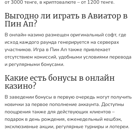
от 3000 тенге, в криптовалюте – от 1200 тенге.
Выгодно ли играть в Авиатор в
Пин Ап?
В онлайн-казино размещен оригинальный софт, где
исход каждого раунда генерируется на серверах
участников. Игра в Пин Ап также привлекает
отсутствием комиссий, удобными условиями перевода
и регулярными бонусами.
Какие есть бонусы в онлайн
казино?
В заведении бонусы в первую очередь могут получить
новички за первое пополнение аккаунта. Доступны
поощрения также для действующих клиентов –
подарок в день рождения, еженедельный кешбэк,
эксклюзивные акции, регулярные турниры и лотереи.