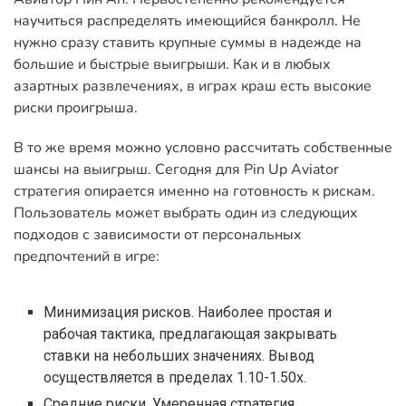
научиться распределять имеющийся банкролл. Не
нужно сразу ставить крупные суммы в надежде на
большие и быстрые выигрыши. Как и в любых
азартных развлечениях, в играх краш есть высокие
риски проигрыша.
В то же время можно условно рассчитать собственные
шансы на выигрыш. Сегодня для Pin Up Aviator
стратегия опирается именно на готовность к рискам.
Пользователь может выбрать один из следующих
подходов с зависимости от персональных
предпочтений в игре:
Минимизация рисков. Наиболее простая и
рабочая тактика, предлагающая закрывать
ставки на небольших значениях. Вывод
осуществляется в пределах 1.10-1.50x.
Средние риски. Умеренная стратегия,