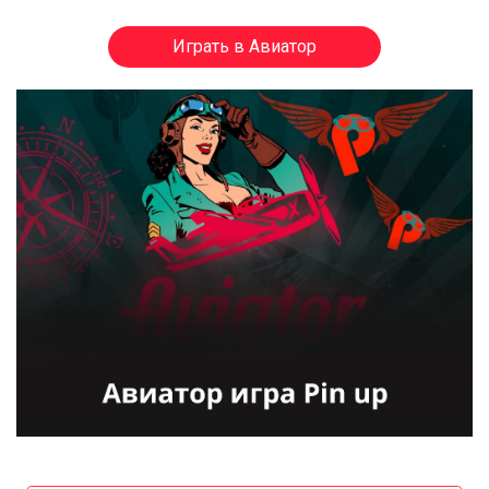
Играть в Авиатор