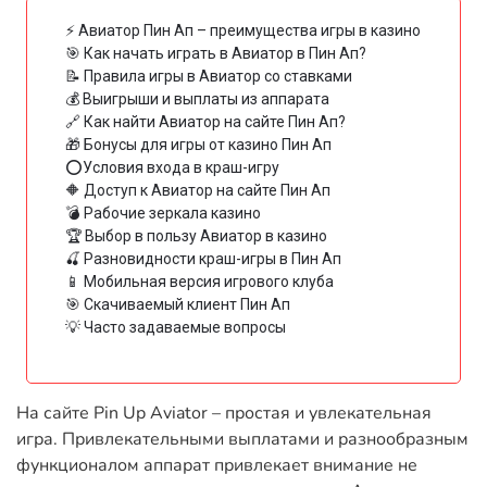
⚡ Авиатор Пин Ап – преимущества игры в казино
🎯 Как начать играть в Авиатор в Пин Ап?
📝 Правила игры в Авиатор со ставками
💰 Выигрыши и выплаты из аппарата
🔗 Как найти Авиатор на сайте Пин Ап?
🎁 Бонусы для игры от казино Пин Ап
⭕Условия входа в краш-игру
🔶 Доступ к Авиатор на сайте Пин Ап
💣 Рабочие зеркала казино
🏆 Выбор в пользу Авиатор в казино
🍒 Разновидности краш-игры в Пин Ап
📱 Мобильная версия игрового клуба
🎯 Скачиваемый клиент Пин Ап
💡 Часто задаваемые вопросы
На сайте Pin Up Aviator – простая и увлекательная
игра. Привлекательными выплатами и разнообразным
функционалом аппарат привлекает внимание не