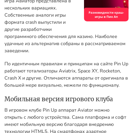
игра Авиатор представлена в
нескольких вариациях.
Собственные аналоги игры
формата crash выпустили и
другие разработчики
программного обеспечения для казино. Наиболее
удачные из альтернатив собраны в рассматриваемом
заведении.
По идентичным правилам и принципам на сайте Pin Up
работают тотализаторы Aviatrix, Space XY, Rocketon,
Crash X и другие. Отличаются аппараты от оригинала в
большей мере визуально, нежели по функционалу.
Мобильная версия игрового клуба
В игровом клубе Pin Up аппарат Aviator можно
открыть с любого устройства. Сама платформа и софт
имеют мобильную версию благодаря внедрению
технологии HTML5. На смартфонах азартное