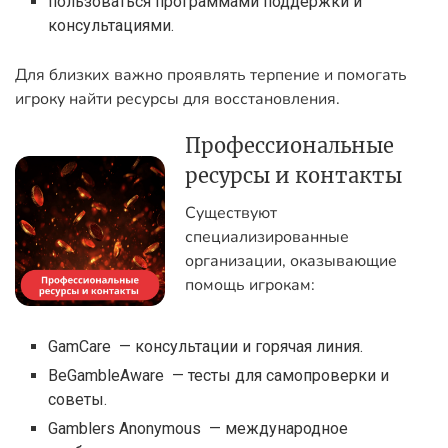
пользоваться программами поддержки и
консультациями.
Для близких важно проявлять терпение и помогать
игроку найти ресурсы для восстановления.
Профессиональные
ресурсы и контакты
Существуют
специализированные
организации, оказывающие
помощь игрокам:
GamCare — консультации и горячая линия.
BeGambleAware — тесты для самопроверки и
советы.
Gamblers Anonymous — международное